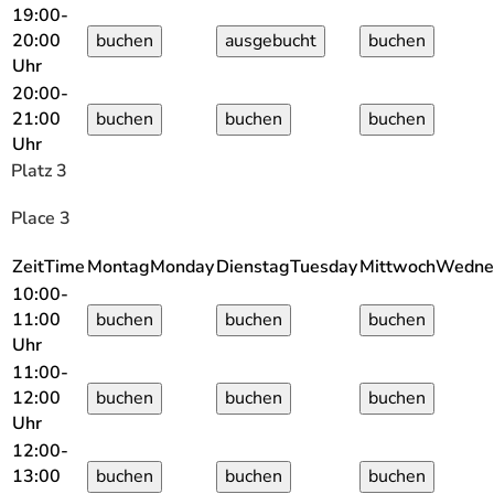
19:00-
20:00
Uhr
20:00-
21:00
Uhr
Platz 3
Place 3
Zeit
Time
Montag
Monday
Dienstag
Tuesday
Mittwoch
Wedne
10:00-
11:00
Uhr
11:00-
12:00
Uhr
12:00-
13:00