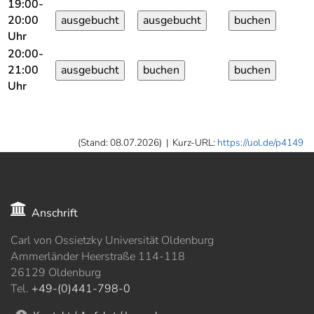
19:00-
20:00
Uhr
20:00-
21:00
Uhr
(Stand: 08.07.2026)
|
Kurz-URL:
https://uol.de/p4149
Anschrift
Carl von Ossietzky Universität Oldenburg
Ammerländer Heerstraße 114-118
26129 Oldenburg
Tel.
+49-(0)441-798-0