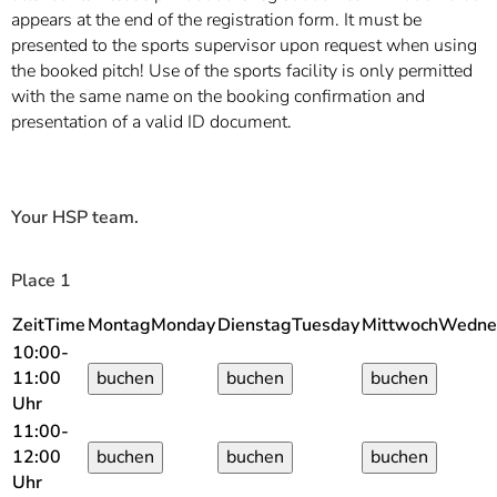
appears at the end of the registration form. It must be
presented to the sports supervisor upon request when using
the booked pitch! Use of the sports facility is only permitted
with the same name on the booking confirmation and
presentation of a valid ID document.
Your HSP team.
Place 1
Zeit
Time
Montag
Monday
Dienstag
Tuesday
Mittwoch
Wedne
10:00-
11:00
Uhr
11:00-
12:00
Uhr