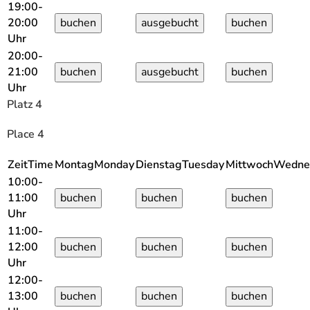
19:00-
20:00
Uhr
20:00-
21:00
Uhr
Platz 4
Place 4
Zeit
Time
Montag
Monday
Dienstag
Tuesday
Mittwoch
Wedne
10:00-
11:00
Uhr
11:00-
12:00
Uhr
12:00-
13:00