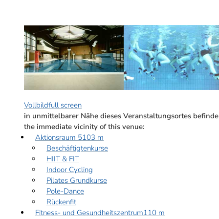
Vollbild
full screen
in unmittelbarer Nähe dieses Veranstaltungsortes befinde
the immediate vicinity of this venue:
Aktionsraum 5
103 m
Beschäftigtenkurse
HIIT & FIT
Indoor Cycling
Pilates Grundkurse
Pole-Dance
Rückenfit
Fitness- und Gesundheitszentrum
110 m