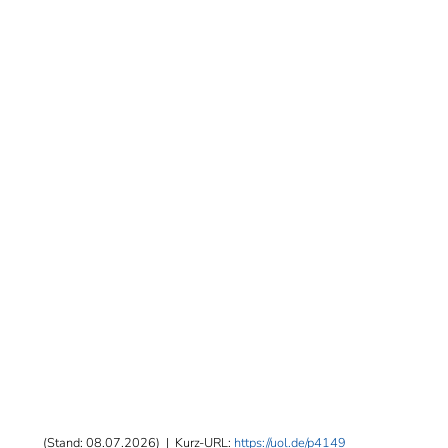
(Stand: 08.07.2026)
|
Kurz-URL:
https://uol.de/p4149