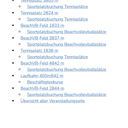
Tennisplatz 3
805 m
Sportplatzbuchung Tennisplätze
Tennisplatz 2
824 m
Sportplatzbuchung Tennisplätze
BeachVB-Feld 1
833 m
Sportplatzbuchung Beachvolleyballplätze
BeachVB-Feld 3
837 m
Sportplatzbuchung Beachvolleyballplätze
Tennisplatz 1
838 m
Sportplatzbuchung Tennisplätze
BeachVB-Feld 4
842 m
Sportplatzbuchung Beachvolleyballplätze
Laufbahn 400m
842 m
Beschäftigtenkurse
BeachVB-Feld 2
844 m
Sportplatzbuchung Beachvolleyballplätze
Übersicht aller Veranstaltungsorte