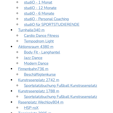
studiO - 1 Monat
studiO - 12 Monate
studiO - 6 Monate
studiO - Personal Coaching
studiO für SPORTSTUDIERENDE
Turnhalle
340 m
Cardio Dance Fitness
Tempodrom Light
Aktionsraum 4
380 m
Body Fit - Langhantel
Jazz Dance
Modern Dance
Finnenbahn
736 m
Beschäftigtenkurse
Kunstrasenplatz 2
742 m
Sportplatzbuchung Fußball Kunstrasenplatz
Kunstrasenplatz 1
788 m
Sportplatzbuchung Fußball Kunstrasenplatz
Rasenplatz Wechloy
804 m
HSP-roX